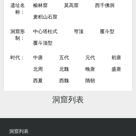
遗址名
榆林窟
莫高窟
西千佛洞
称：
麦积山石窟
洞窟形
中心塔柱式
穹顶
覆斗型
制：
覆斗顶型
时代：
中唐
五代
元代
初唐
北周
北魏
晚唐
盛唐
西夏
西魏
隋朝
洞窟列表
洞窟列表