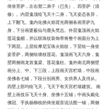
倚坐菩萨，左右塑二弟子（已失）、四菩萨（清
修）。内层龛顶绘飞天十二身，飞天姿态各异，
上下翻飞。龛内化佛火焰背光两侧各画菩萨九
身，下分画婆薮仙与鹿头梵志。外层龛顶画火焰
莲花龛楣，并以联珠纹装饰带将整个画面分为上
下两层。上层绘摩尼宝珠火焰纹，下层绘一身坐
姿菩萨，两侧绘缠枝莲花。龛顶画飞天六身，龛
壁两侧画龙首龛梁、莲花龛柱。龛外南北两侧壁
画分上、中、下三段，上段画天宫栏墙，中段画
坐佛各七铺，下段分别画男、女供养人及侍从。
四壁上部均绘飞天，飞天下有天宫栏墙建筑。 南
壁上画伎乐飞天十身、坐佛十五铺；中画头戴化
佛冠、手执杨柳枝的倚坐观音说法图一铺，两侧