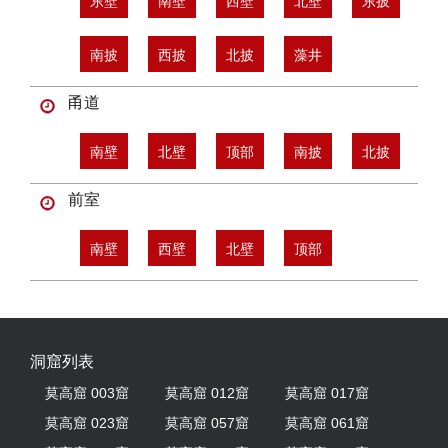
东壁
南壁
西壁
北壁
东披
南披
西披
北披
藻井
甬道
南壁
北壁
顶部
南披
北披
前室
南壁
西壁
北壁
顶部
洞窟列表
莫高窟 003窟
莫高窟 012窟
莫高窟 017窟
莫高窟 023窟
莫高窟 057窟
莫高窟 061窟