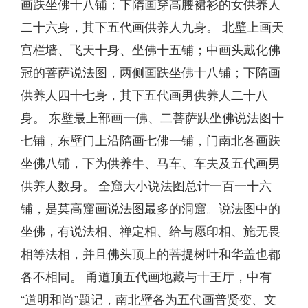
画趺坐佛十八铺；下隋画穿高腰裙衫的女供养人
二十六身，其下五代画供养人九身。 北壁上画天
宫栏墙、飞天十身、坐佛十五铺；中画头戴化佛
冠的菩萨说法图，两侧画趺坐佛十八铺；下隋画
供养人四十七身，其下五代画男供养人二十八
身。 东壁最上部画一佛、二菩萨趺坐佛说法图十
七铺，东壁门上沿隋画七佛一铺，门南北各画趺
坐佛八铺，下为供养牛、马车、车夫及五代画男
供养人数身。 全窟大小说法图总计一百一十六
铺，是莫高窟画说法图最多的洞窟。说法图中的
坐佛，有说法相、禅定相、给与愿印相、施无畏
相等法相，并且佛头顶上的菩提树叶和华盖也都
各不相同。 甬道顶五代画地藏与十王厅，中有
“道明和尚”题记，南北壁各为五代画普贤变、文