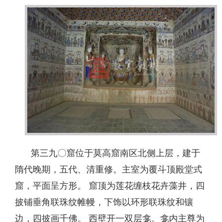
第三九〇窟位于莫高窟南区北侧上层，建于
隋代晚期，五代、清重修。主室为覆斗顶殿堂式
窟，平面呈方形。 窟顶为莲花缠枝花卉藻井，四
披铺垂角联珠纹帷幔，下饰以环形联珠纹和镶
边，四披画千佛。 西壁开一双层龛。龛内主尊为