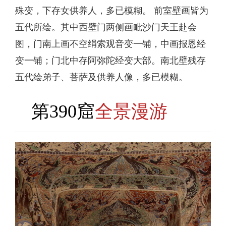
殊变，下存女供养人，多已模糊。 前室壁画皆为
五代所绘。其中西壁门两侧画毗沙门天王赴会
图，门南上画不空绢索观音变一铺，中画报恩经
变一铺；门北中存阿弥陀经变大部。南北壁残存
五代绘弟子、菩萨及供养人像，多已模糊。
第390窟
全景漫游