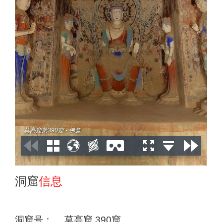
莫高窟第390窟 - 佛龛
洞窟
信息
洞窟号：
莫高窟 390窟